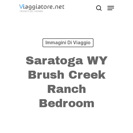
Skip
Menu
search
to
Close
main
Menu
content
Immagini Di Viaggio
Saratoga WY
Brush Creek
Ranch
Bedroom