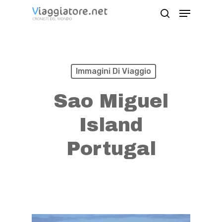
Skip
Menu
search
to
Close
main
Menu
content
Immagini Di Viaggio
Sao Miguel
Island
Portugal