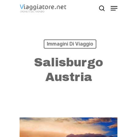
Skip
Menu
search
to
Close
main
Menu
content
Immagini Di Viaggio
Salisburgo
Austria