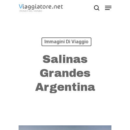
Skip
Menu
search
to
Close
main
Menu
content
Immagini Di Viaggio
Salinas
Grandes
Argentina