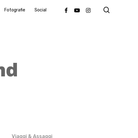
search
Facebook
Youtube
Instagram
Fotografie
Social
nd
Viaggi & Assaggi