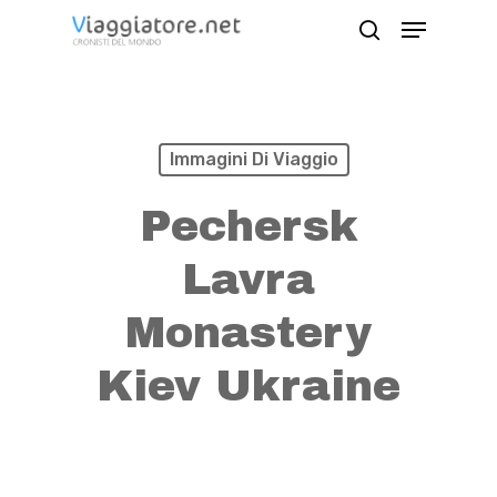
Skip
Menu
search
to
Close
main
Menu
content
Immagini Di Viaggio
Pechersk
Lavra
Monastery
Kiev Ukraine