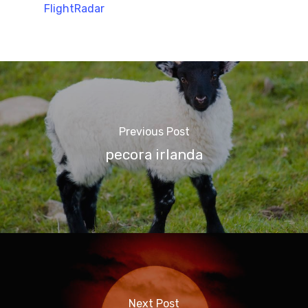
FlightRadar
Previous Post
pecora irlanda
Next Post