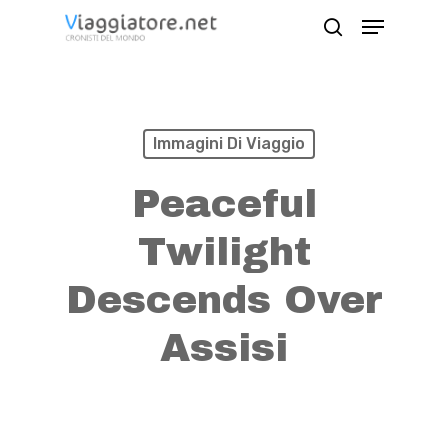
Skip
Menu
search
to
Close
main
Menu
content
Immagini Di Viaggio
Peaceful
Twilight
Descends Over
Assisi