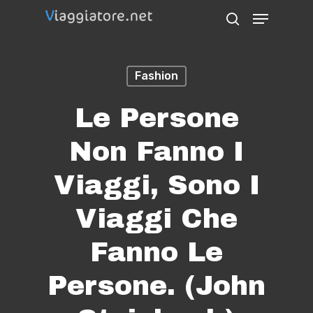
Skip
Menu
search
to
Close
main
Menu
Fashion
content
Le Persone
Non Fanno I
Viaggi, Sono I
Viaggi Che
Fanno Le
Persone. (John