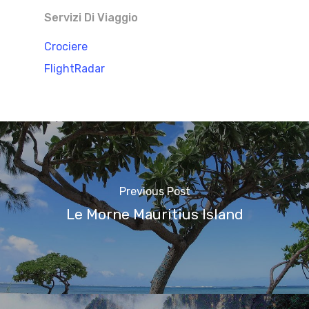
Servizi Di Viaggio
Crociere
FlightRadar
Previous Post
Le Morne Mauritius Island