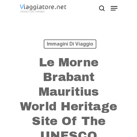
Skip
Menu
search
to
Close
main
Menu
content
Immagini Di Viaggio
Le Morne
Brabant
Mauritius
World Heritage
Site Of The
UNESCO