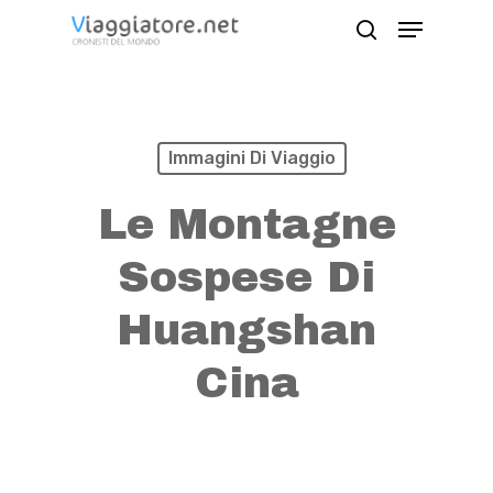
Skip
Menu
search
to
Close
main
Menu
content
Immagini Di Viaggio
Le Montagne
Sospese Di
Huangshan
Cina