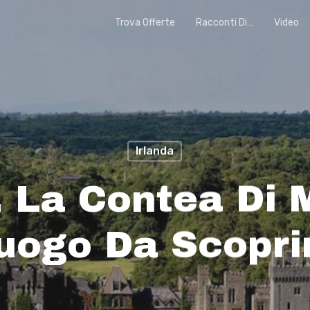
Trova Offerte
Racconti Di…
Video
Irlanda
, La Contea Di
uogo Da Scopri