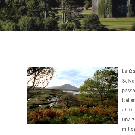
Hit enter to search or ESC to close
La
Co
Salve 
passa
italia
abito
una zo
mitic