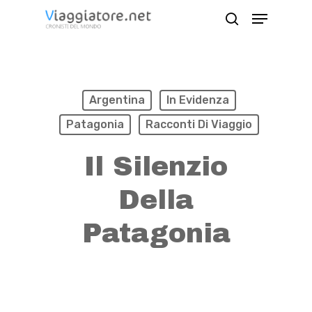
Skip
Menu
search
to
Close
main
Menu
content
Argentina
In Evidenza
Patagonia
Racconti Di Viaggio
Il Silenzio
Della
Patagonia