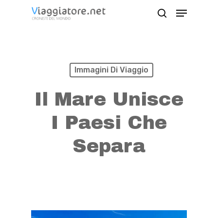
Skip
Menu
search
to
Close
main
Menu
content
Immagini Di Viaggio
Il Mare Unisce
I Paesi Che
Separa