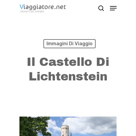
Skip
Menu
search
to
Close
main
Menu
content
Immagini Di Viaggio
Il Castello Di
Lichtenstein