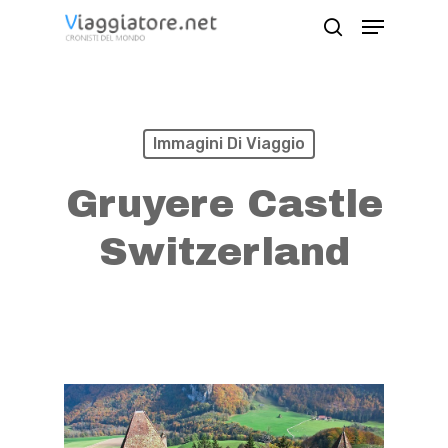
Skip
Menu
search
to
Close
main
Menu
content
Immagini Di Viaggio
Gruyere Castle
Switzerland