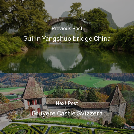
Previous Post
Guilin Yangshuo bridge China
Next Post
Gruyere Castle Svizzera