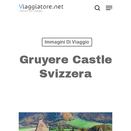
Skip
Menu
search
to
Close
main
Menu
content
Immagini Di Viaggio
Gruyere Castle
Svizzera