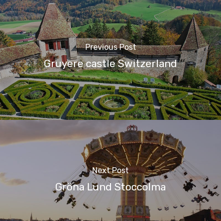
Previous Post
Gruyere castle Switzerland
Next Post
Gröna Lund Stoccolma