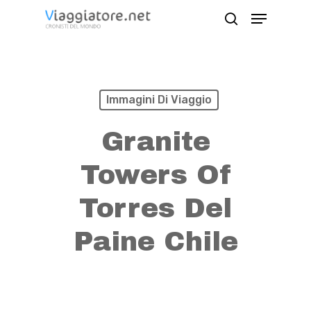
Skip
Menu
search
to
Close
main
Menu
content
Immagini Di Viaggio
Granite
Towers Of
Torres Del
Paine Chile