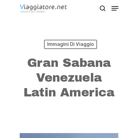
Skip
Menu
search
to
Close
main
Menu
content
Immagini Di Viaggio
Gran Sabana
Venezuela
Latin America