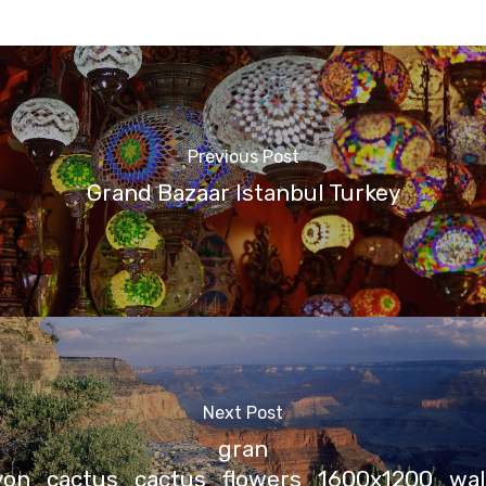
Previous Post
Grand Bazaar Istanbul Turkey
Next Post
gran
nyon_cactus_cactus_flowers_1600x1200_wa