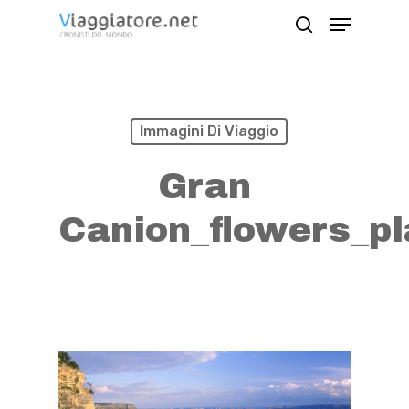
Skip
Menu
search
to
Close
main
Menu
content
Immagini Di Viaggio
Gran
Canion_flowers_p