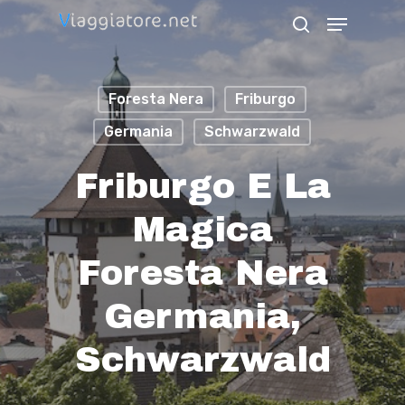
Skip
Menu
search
to
Close
main
Menu
Foresta Nera
Friburgo
content
Germania
Schwarzwald
Friburgo E La
Magica
Foresta Nera
Germania,
Schwarzwald