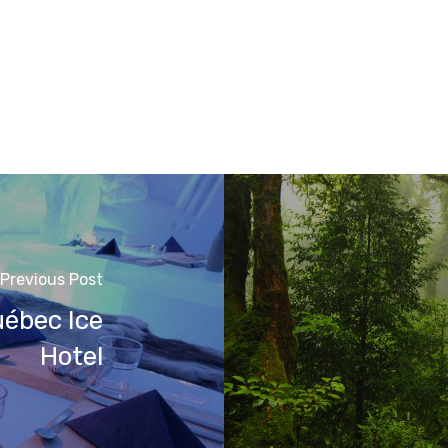
Previous Post
uébec Ice
Hotel