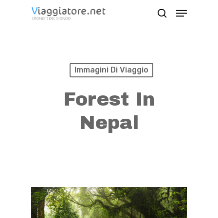
Skip
Menu
search
to
Close
main
Menu
content
Immagini Di Viaggio
Forest In
Nepal