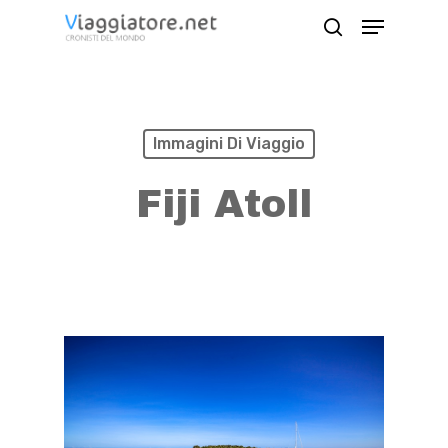
Skip
Menu
search
to
Close
main
Menu
content
Immagini Di Viaggio
Fiji Atoll