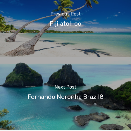
Previous Post
Fiji atoll oo
Next Post
Fernando Noronha Brazil8