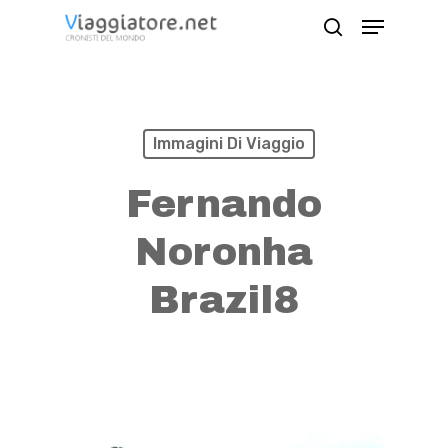
Skip
Menu
search
to
Close
main
Menu
content
Immagini Di Viaggio
Fernando
Noronha
Brazil8