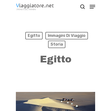
Skip
Menu
search
to
Close
main
Menu
content
Egitto
Immagini Di Viaggio
Storia
Egitto