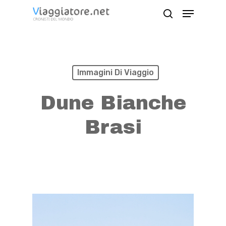
Skip
Menu
search
to
Close
main
Menu
content
Immagini Di Viaggio
Dune Bianche
Brasi