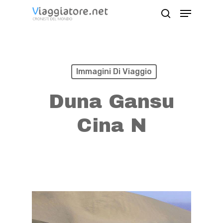
Skip
Menu
search
to
Close
main
Menu
content
Immagini Di Viaggio
Duna Gansu
Cina N