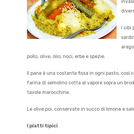
invas
diver
I cibi
sardi
arago
pollo, olive, olio, noci, erbe e spezie.
Il pane è una costante fissa in ogni pasto, così c
farina di semolino cotta al vapore sopra un brodo
Hit enter to search or ESC to close
tavole marocchine.
Le olive poi, conservate in succo di limone e sa
I piatti tipici