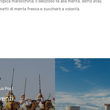
ipica marocchina: il delizioso tè alla menta, detto atay,
ametti di menta fresca e zuccherò a volontà.
us Post
venti