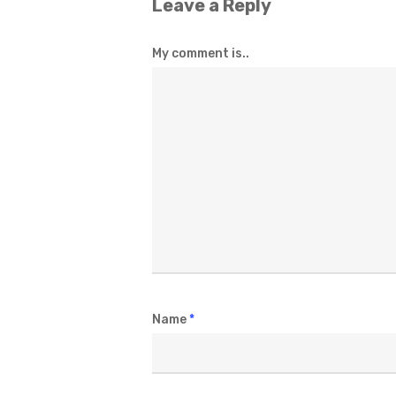
Leave a Reply
My comment is..
Name
*