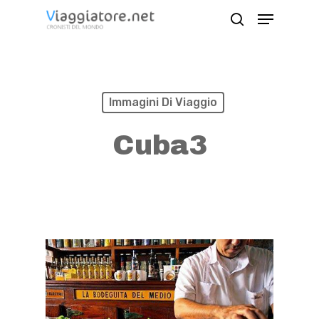
Skip
Menu
search
to
Close
main
Menu
content
Immagini Di Viaggio
Cuba3