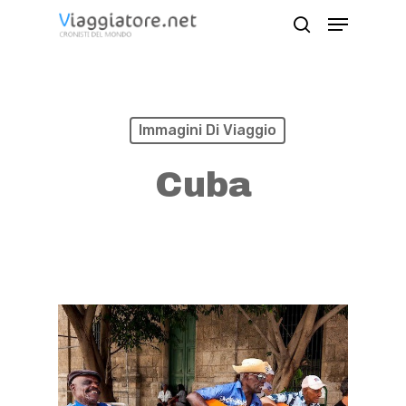
Skip
Menu
search
to
Close
main
Menu
content
Immagini Di Viaggio
Cuba