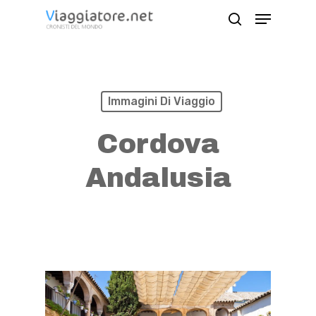
Skip
Menu
search
to
Close
main
Menu
content
Immagini Di Viaggio
Cordova
Andalusia