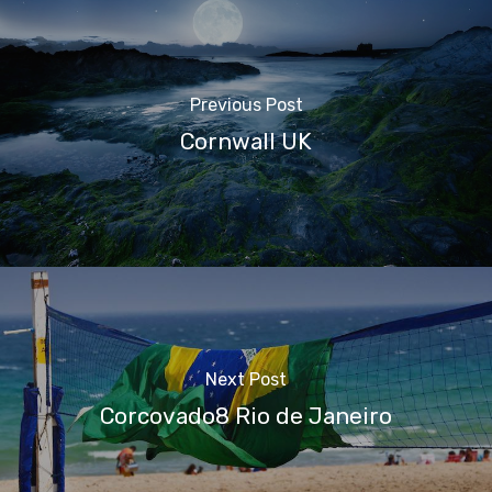
Previous Post
Cornwall UK
Next Post
Corcovado8 Rio de Janeiro