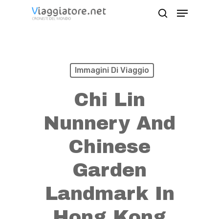
Skip
Menu
search
to
Close
main
Menu
content
Immagini Di Viaggio
Chi Lin
Nunnery And
Chinese
Garden
Landmark In
Hong Kong