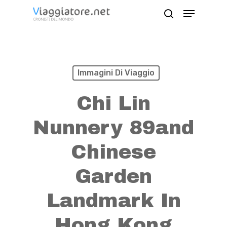
Skip
Menu
search
to
Close
main
Menu
content
Immagini Di Viaggio
Chi Lin
Nunnery 89and
Chinese
Garden
Landmark In
Hong Kong