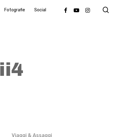
search
Facebook
Youtube
Instagram
Fotografie
Social
ii4
Viaggi & Assaggi