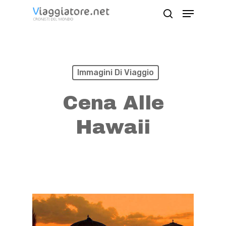
Skip
Menu
search
to
Close
main
Menu
content
Immagini Di Viaggio
Cena Alle
Hawaii