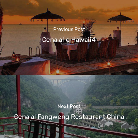
Previous Post
Cena alle Hawaii4
Next Post
Cena al Fangweng Restaurant China