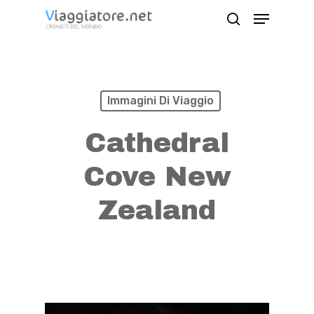
Skip
Menu
search
to
Close
main
Menu
content
Immagini Di Viaggio
Cathedral
Cove New
Zealand