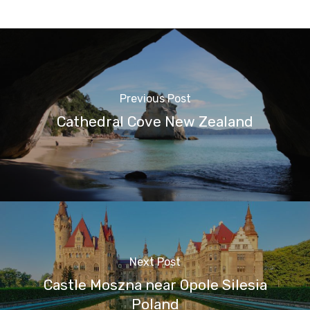
Previous Post
Cathedral Cove New Zealand
Next Post
Castle Moszna near Opole Silesia
Poland