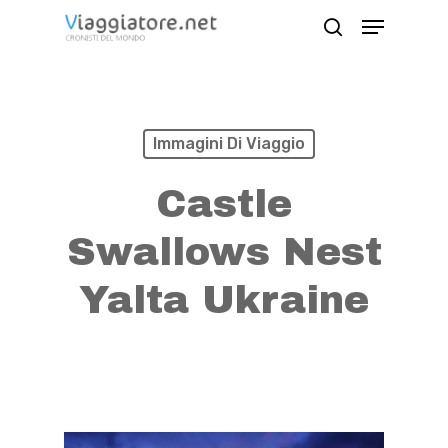
Skip
Menu
search
to
Close
main
Menu
content
Immagini Di Viaggio
Castle
Swallows Nest
Yalta Ukraine