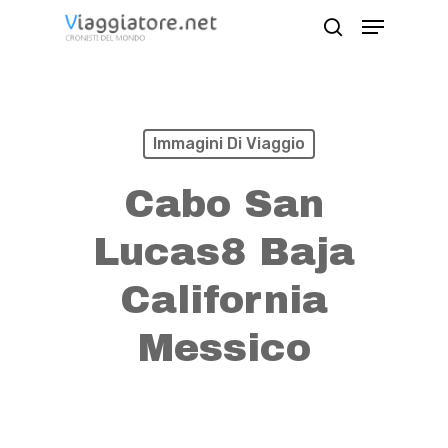
Skip
Menu
search
to
Close
main
Menu
content
Immagini Di Viaggio
Cabo San
Lucas8 Baja
California
Messico