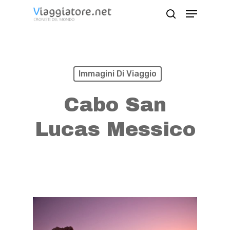
Skip
Menu
search
to
Close
main
Menu
content
Immagini Di Viaggio
Cabo San
Lucas Messico