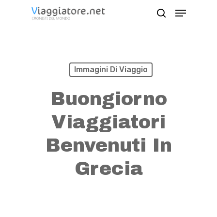
Skip
Menu
search
to
Close
main
Menu
content
Immagini Di Viaggio
Buongiorno
Viaggiatori
Benvenuti In
Grecia