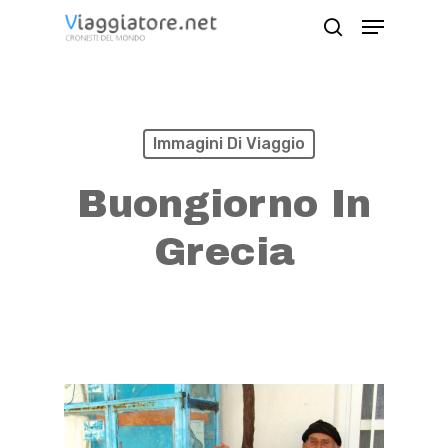
Skip
Menu
search
to
Close
main
Menu
content
Immagini Di Viaggio
Buongiorno In
Grecia