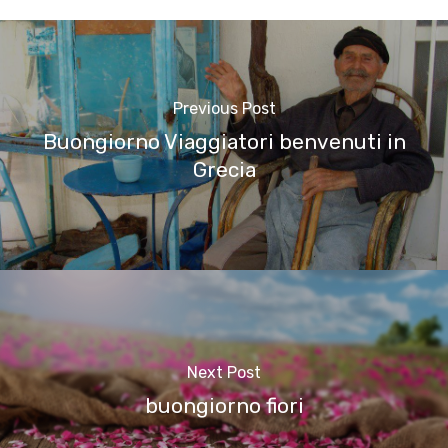
Previous Post
Buongiorno Viaggiatori benvenuti in
Grecia
Next Post
buongiorno fiori