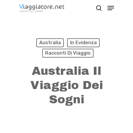
Skip
Menu
search
to
Close
main
Menu
content
Australia
In Evidenza
Racconti Di Viaggio
Australia Il
Viaggio Dei
Sogni