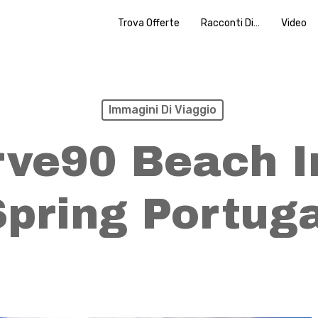
Trova Offerte
Racconti Di…
Video
Immagini Di Viaggio
rve90 Beach I
Spring Portuga