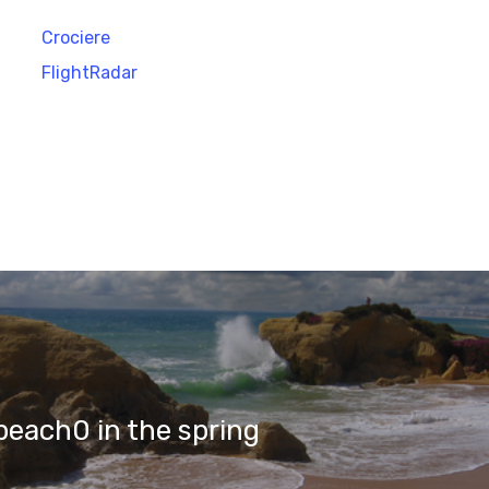
Crociere
FlightRadar
beach0 in the spring