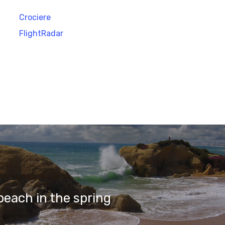
Crociere
FlightRadar
beach in the spring