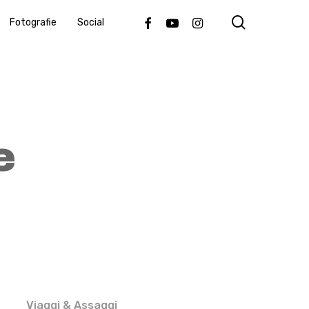
search
Facebook
Youtube
Instagram
Fotografie
Social
e
Viaggi & Assaggi