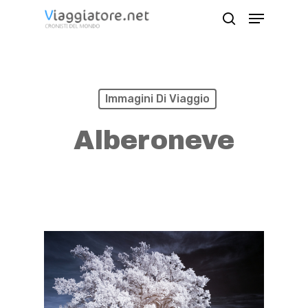
Skip
Menu
search
to
Close
main
Menu
content
Immagini Di Viaggio
Alberoneve