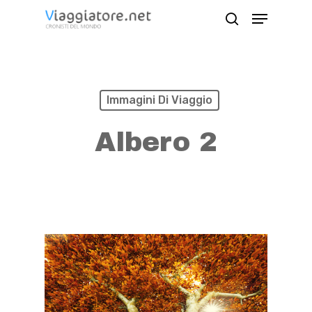
Skip
Menu
search
to
Close
main
Menu
content
Immagini Di Viaggio
Albero 2