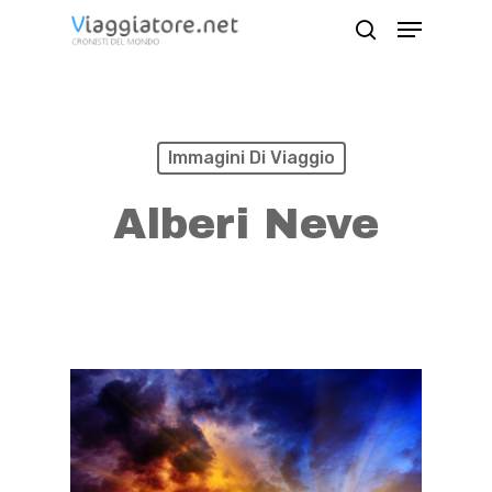
Skip
Menu
search
to
Close
main
Menu
content
Immagini Di Viaggio
Alberi Neve