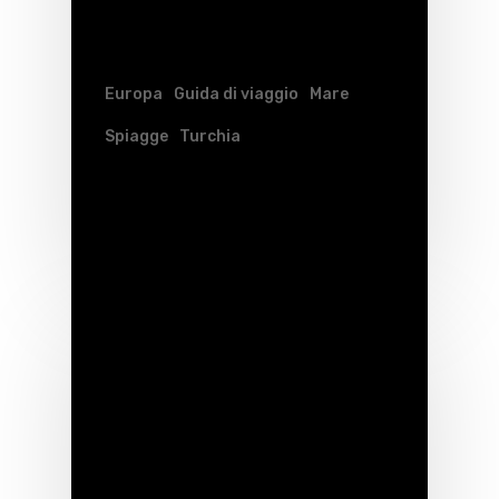
Europa
Guida di viaggio
Mare
Spiagge
Turchia
Turchia in barca: da Kas
ad Antalya