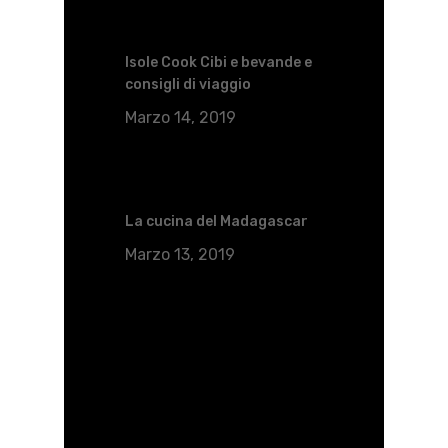
Isole Cook Cibi e bevande e
consigli di viaggio
Marzo 14, 2019
La cucina del Madagascar
Marzo 13, 2019
Servizi Di Viaggio
Crociere
FlightRadar