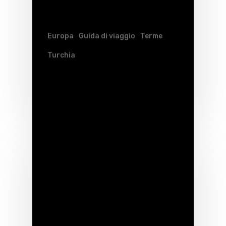
Europa
Guida di viaggio
Terme
Turchia
Turchia in barca – da
Izmir a Kusadasi