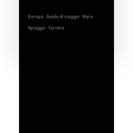
Europa
Guida di viaggio
Mare
Spiagge
Turchia
Turchia in barca
Leave a Reply
My comment is..