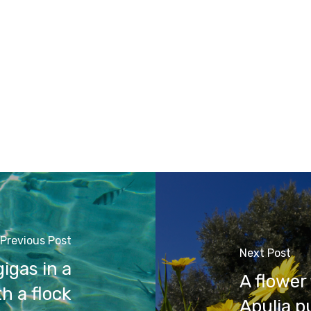
Previous Post
Next Post
igas in a
A flower 
th a flock
Apulia p