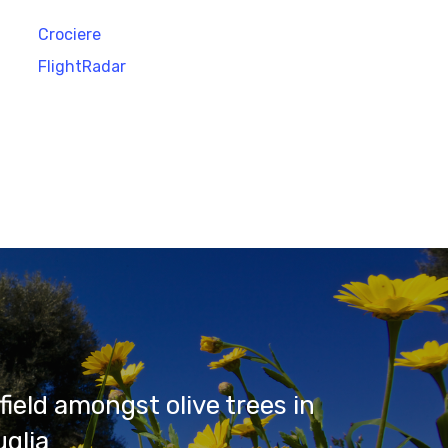
Crociere
FlightRadar
field amongst olive trees in
uglia